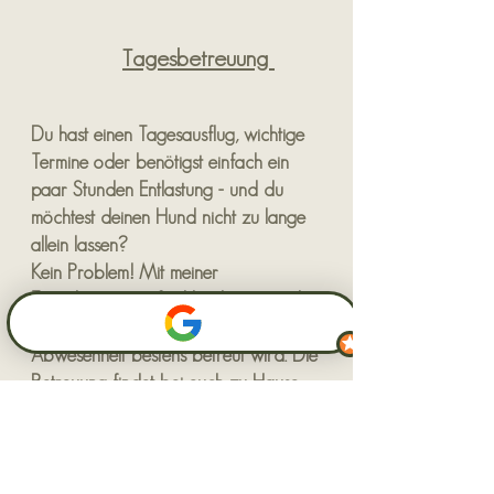
Tagesbetreuung
Du hast einen Tagesausflug, wichtige
Termine oder benötigst einfach ein
paar Stunden Entlastung - und du
möchtest deinen Hund nicht zu lange
allein lassen?
Kein Problem! Mit meiner
Tagesbetreuung für Hunde sorge ich
dafür, dass dein Hund auch in deiner
Abwesenheit bestens betreut wird. Die
Betreuung findet bei euch zu Hause
statt. Dauer, Ablauf und eventuelle
Ausflüge werden individuell auf Ihren
Hund und Ihre Wünsche abgestimmt.