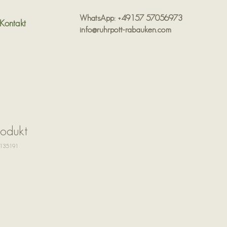
WhatsApp: +49157 57056973
Kontakt
info@ruhrpott-rabauken.com
rodukt
6135191